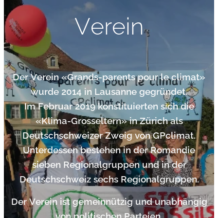
Verein
Der Verein «Grands-parents pour le climat»
wurde 2014 in Lausanne gegründet.
Im Februar 2019 konstituierten sich die
«Klima-Grosseltern» in Zürich als
Deutschschweizer Zweig von GPclimat.
Unterdessen bestehen in der Romandie
sieben Regionalgruppen und in der
Deutschschweiz sechs Regionalgruppen.
Der Verein ist gemeinnützig und unabhängig
von politischen Parteien.