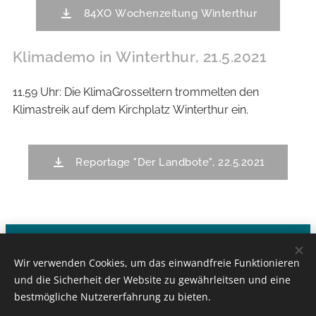
84XO Wochenzeitung Winterthur
Klimademo in Winterthur, 21.5.2021
11.59 Uhr: Die KlimaGrosseltern trommelten den
Klimastreik auf dem Kirchplatz Winterthur ein.
Reportage "Der Landbote", 22.5.2021
Klima-Grosseltern - CH-1000 Lausanne
Wir verwenden Cookies, um das einwandfreie Funktionieren
Kontakt:
info@klimagrosseltern.ch
und die Sicherheit der Website zu gewährleitsen und eine
bestmögliche Nutzererfahrung zu bieten.
©by New-Webdesign.ch 2021