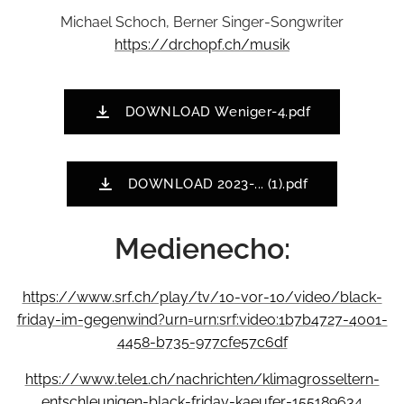
Michael Schoch, Berner Singer-Songwriter
https://drchopf.ch/musik
DOWNLOAD Weniger-4.pdf
DOWNLOAD 2023-... (1).pdf
Medienecho:
https://www.srf.ch/play/tv/10-vor-10/video/black-
friday-im-gegenwind?urn=urn:srf:video:1b7b4727-4001-
4458-b735-977cfe57c6df
https://www.tele1.ch/nachrichten/klimagrosseltern-
entschleunigen-black-friday-kaeufer-155189634