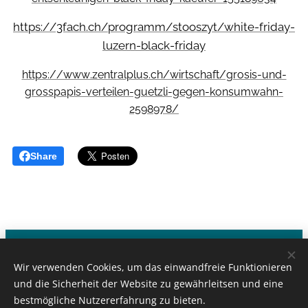
https://3fach.ch/programm/stooszyt/white-friday-
luzern-black-friday
https://www.zentralplus.ch/wirtschaft/grosis-und-
grosspapis-verteilen-guetzli-gegen-konsumwahn-
2598978/
Share
Klima-Grosseltern - CH-1000 Lausanne
Wir verwenden Cookies, um das einwandfreie Funktionieren
Kontakt:
info@klimagrosseltern.ch
und die Sicherheit der Website zu gewährleitsen und eine
bestmögliche Nutzererfahrung zu bieten.
©by New-Webdesign.ch 2021