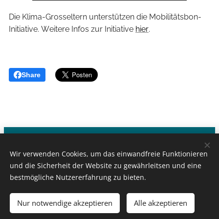
Die Klima-Grosseltern unterstützen die Mobilitätsbon-
Initiative. Weitere Infos zur Initiative
hier
.
Share
Klima-Grosseltern - CH-1000 Lausanne
Wir verwenden Cookies, um das einwandfreie Funktionieren
Kontakt:
info@klimagrosseltern.ch
und die Sicherheit der Website zu gewährleitsen und eine
bestmögliche Nutzererfahrung zu bieten.
©by New-Webdesign.ch 2021
Nur notwendige akzeptieren
Alle akzeptieren
Datenschutzerklärung
Cookies