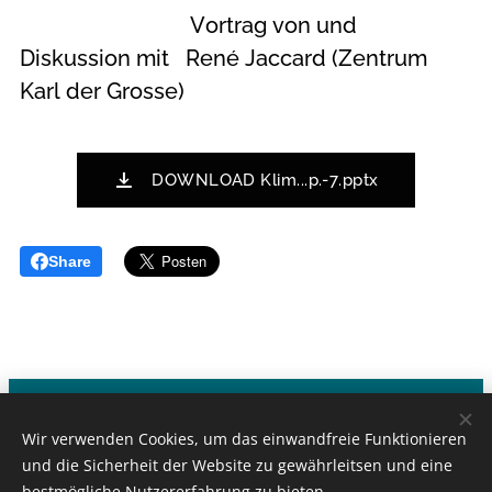
Vortrag von und
Diskussion mit René Jaccard (Zentrum
Karl der Grosse)
DOWNLOAD Klim...p.-7.pptx
Share
Klima-Grosseltern - CH-1000 Lausanne
Wir verwenden Cookies, um das einwandfreie Funktionieren
Kontakt:
info@klimagrosseltern.ch
und die Sicherheit der Website zu gewährleitsen und eine
bestmögliche Nutzererfahrung zu bieten.