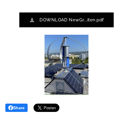
DOWNLOAD NewGr...iten.pdf
Share